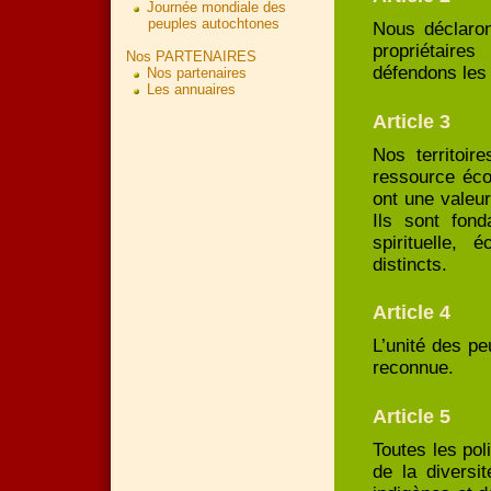
Journée mondiale des
peuples autochtones
Nous déclaro
propriétaire
Nos PARTENAIRES
défendons les 
Nos partenaires
Les annuaires
Article 3
Nos territoir
ressource éco
ont une valeur
Ils sont fond
spirituelle,
distincts.
Article 4
L’unité des peu
reconnue.
Article 5
Toutes les pol
de la diversi