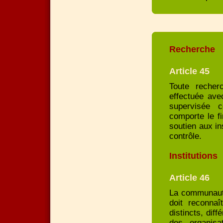
Recherche
Article 45
Toute recher
effectuée ave
supervisée 
comporte le fi
soutien aux in
contrôle.
Institutions
Article 46
La communauté 
doit reconnaî
distincts, di
des organisa