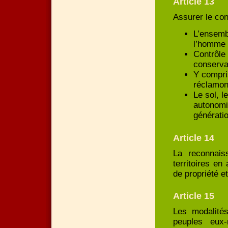
Article 13
Assurer le cont
L’ensemb
l’homme e
Contrôle 
conservat
Y compri
réclamons
Le sol, l
autonomi
génératio
Article 14
La reconnais
territoires e
de propriété et 
Article 15
Les modalités
peuples eux-