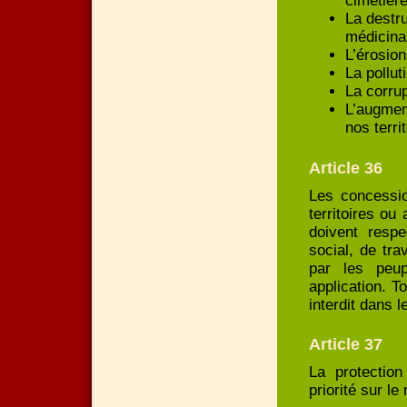
cimetière
La destru
médicinal
L’érosion
La pollut
La corrup
L’augment
nos terri
Article 36
Les concessio
territoires o
doivent respe
social, de tra
par les peup
application. T
interdit dans 
Article 37
La protection
priorité sur le