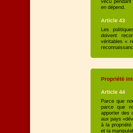
vécu pendant 
en dépend.
Article 43
Les politique
doivent reco
véritables « r
reconnaissance
Propriété int
Article 44
Parce que nou
parce que no
apporter des 
aux pays «dév
à la propriété
et la manipula