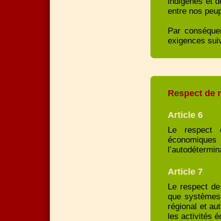
indigènes et d
entre nos peup
Par conséquen
exigences suiv
Respect de n
Article 6
Le respect d
économiques
l’autodétermin
Article 7
Le respect de
que systèmes 
régional et au
les activités 