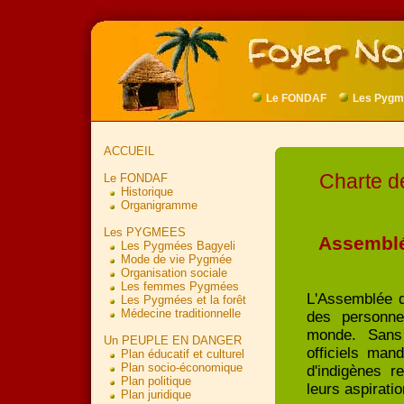
Le FONDAF
Les Pygm
ACCUEIL
Charte d
Le FONDAF
Historique
Organigramme
Les PYGMEES
Assemblée
Les Pygmées Bagyeli
Mode de vie Pygmée
Organisation sociale
Les femmes Pygmées
L'Assemblée d
Les Pygmées et la forêt
Médecine traditionnelle
des personnes
monde. Sans 
Un PEUPLE EN DANGER
officiels man
Plan éducatif et culturel
Plan socio-économique
d'indigènes r
Plan politique
leurs aspiratio
Plan juridique