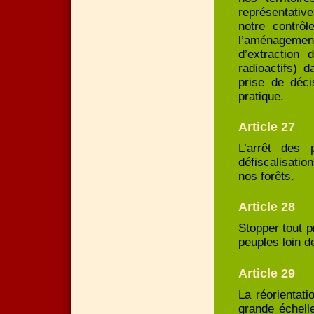
représentativ
notre contrôl
l’aménagement 
d’extraction 
radioactifs) 
prise de déci
pratique.
Article 27
L’arrêt des
défiscalisatio
nos forêts.
Article 28
Stopper tout p
peuples loin de
Article 29
La réorientat
grande échelle