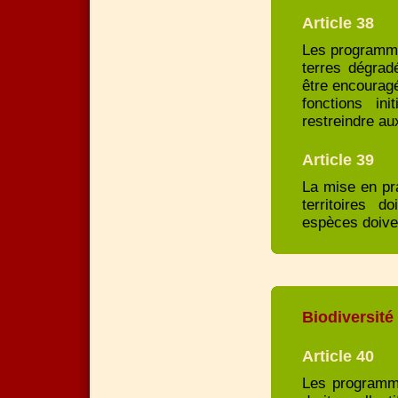
Article 38
Les programmes
terres dégradé
être encouragé
fonctions in
restreindre a
Article 39
La mise en pr
territoires 
espèces doiven
Biodiversité
Article 40
Les programmes