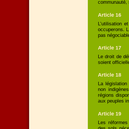
communauté, s
Article 16
L’utilisation 
occuperons. Le
pas négociabl
Article 17
Le droit de dé
soient officie
Article 18
La législation
non indigènes
régions dispon
aux peuples i
Article 19
Les réformes 
des sols néce