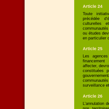
Article 24
Toute initia
précédée d’
culturelles 
communautés l
ou études devr
en particulier
Article 25
Les agences 
financement
affecter, devr
constituées p
gouvernementa
communautés
surveillance et
Article 26
L’annulation 
nos territoi