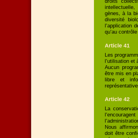
droits collec
intellectuel
gènes, à la b
diversité biol
l’application d
qu’au contrôle
Article 41
Les programme
l’utilisation e
Aucun program
être mis en p
libre et in
représentative
Article 42
La conservati
l’encouragen
l’administrati
Nous affirmon
doit être con