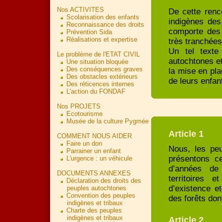
Nos ACTIVITES
De cette renc
Scolarisation des enfants
indigènes des 
Reconnaissance des droits
comporte des 
Prévention Sida
Réalisations et expertise
très tranchées
Un tel texte
Le problème de l'ETAT CIVIL
autochtones et
Une situation bloquée
Des conséquences graves
la mise en pla
Des obstacles extérieurs
de leurs enfan
Des réticences internes
L'action du FONDAF
Nos PROJETS
Ecotourisme
Musée de la culture Pygmée
Article 1
COMMENT NOUS AIDER
Faire un don
Nous, les peu
Parrainer un enfant
présentons c
L'urgence : un véhicule
d’années de 
DOCUMENTS ANNEXES
territoires
Déclaration des droits des
d’existence e
peuples autochtones
Convention des peuples
des forêts don
indigènes et tribaux
Charte des peuples
indigènes et tribaux
Article 2