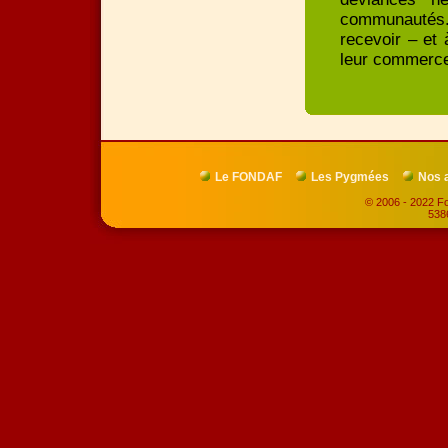
communautés.
recevoir – et 
leur commerce
Le FONDAF
Les Pygmées
Nos 
© 2006 - 2022 Fo
5386