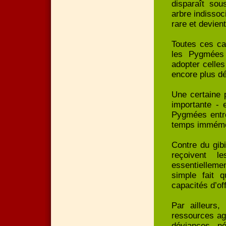
disparaît sou
arbre indissoc
rare et devient 
Toutes ces ca
les Pygmées 
adopter celle
encore plus d
Une certaine p
importante - 
Pygmées entre
temps immémo
Contre du gibi
reçoivent l
essentiellem
simple fait
capacités d’off
Par ailleurs,
ressources ag
déviances né