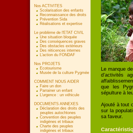
Nos ACTIVITES
Scolarisation des enfants
Reconnaissance des droits
Prévention Sida
Réalisations et expertise
Le problème de l'ETAT CIVIL
Une situation bloquée
Des conséquences graves
Des obstacles extérieurs
Des réticences internes
L'action du FONDAF
Nos PROJETS
Ecotourisme
Le manque de 
Musée de la culture Pygmée
d’activités 
affaiblissemen
COMMENT NOUS AIDER
Faire un don
que les Pygm
Parrainer un enfant
sépulture à le
L'urgence : un véhicule
DOCUMENTS ANNEXES
Ajouté à tout 
Déclaration des droits des
sur la popula
peuples autochtones
sa faveur.
Convention des peuples
indigènes et tribaux
Charte des peuples
Caractéris
indigènes et tribaux