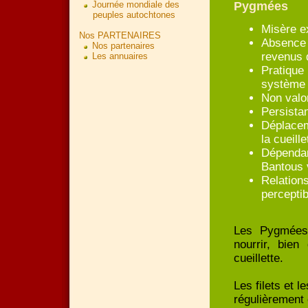
Journée mondiale des
Pygmées
peuples autochtones
Misère e
Nos PARTENAIRES
Absence 
Nos partenaires
revenus 
Les annuaires
Pratique
système 
Non valo
Persista
Déplacem
la cueill
Dépendan
Bantous 
Relation
perceptib
Les Pygmées 
nourrir, bien
cueillette.
Les filets et 
régulièrement 