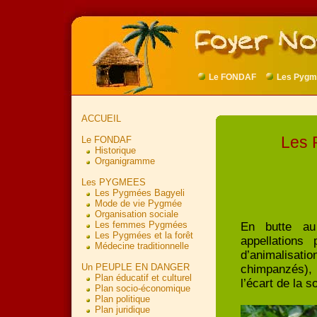
Le FONDAF
Les Pygm
ACCUEIL
Les 
Le FONDAF
Historique
Organigramme
Les PYGMEES
Les Pygmées Bagyeli
Mode de vie Pygmée
Organisation sociale
Les femmes Pygmées
En butte au
Les Pygmées et la forêt
appellations 
Médecine traditionnelle
d’animalisat
Un PEUPLE EN DANGER
chimpanzés), 
Plan éducatif et culturel
l’écart de la s
Plan socio-économique
Plan politique
Plan juridique