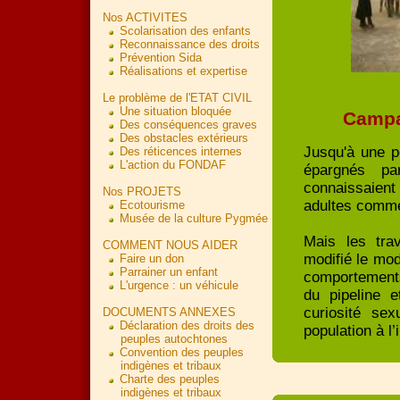
Nos ACTIVITES
Scolarisation des enfants
Reconnaissance des droits
Prévention Sida
Réalisations et expertise
Le problème de l'ETAT CIVIL
Une situation bloquée
Campa
Des conséquences graves
Des obstacles extérieurs
Jusqu'à une p
Des réticences internes
L'action du FONDAF
épargnés p
connaissaient
Nos PROJETS
adultes comme
Ecotourisme
Musée de la culture Pygmée
Mais les tra
COMMENT NOUS AIDER
modifié le mo
Faire un don
Parrainer un enfant
comportements 
L'urgence : un véhicule
du pipeline e
curiosité sex
DOCUMENTS ANNEXES
Déclaration des droits des
population à l’
peuples autochtones
Convention des peuples
indigènes et tribaux
Charte des peuples
indigènes et tribaux