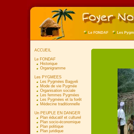
Le FONDAF
Les Pygm
ACCUEIL
Le FONDAF
Historique
Organigramme
Les PYGMEES
Les Pygmées Bagyeli
Mode de vie Pygmée
Organisation sociale
Les femmes Pygmées
Les Pygmées et la forêt
Médecine traditionnelle
Un PEUPLE EN DANGER
Plan éducatif et culturel
Plan socio-économique
Plan politique
Plan juridique