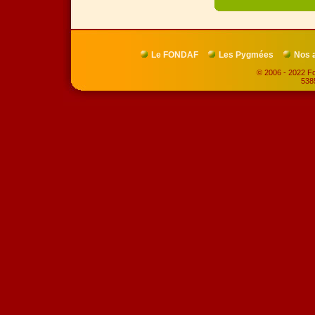
Le FONDAF
Les Pygmées
Nos 
© 2006 - 2022 Fo
5385