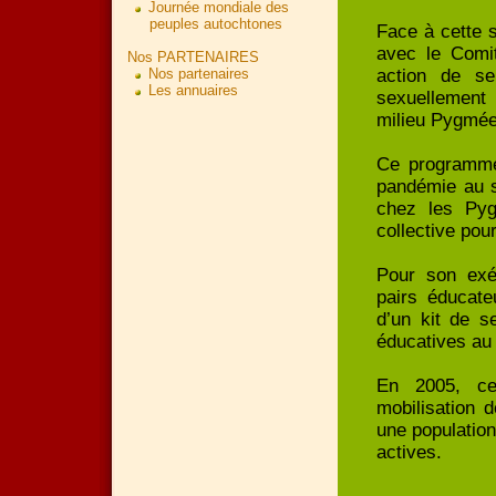
Journée mondiale des
peuples autochtones
Face à cette s
avec le Comit
Nos PARTENAIRES
Nos partenaires
action de sen
Les annuaires
sexuellement 
milieu Pygmée
Ce programme 
pandémie au s
chez les Pyg
collective po
Pour son exé
pairs éducat
d’un kit de s
éducatives au
En 2005, cet
mobilisation 
une populatio
actives.