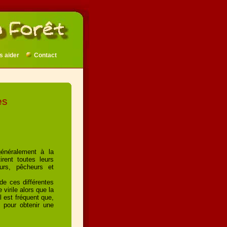
s aider
Contact
es
généralement à la
rent toutes leurs
eurs, pêcheurs et
 de ces différentes
virile alors que la
l est fréquent que,
s pour obtenir une