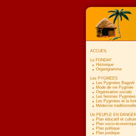
ACCUEIL
Le FONDAF
Historique
Organigramme
Les PYGMEES
Les Pygmées Bagyeli
Mode de vie Pygmée
Organisation sociale
Les femmes Pygmées
Les Pygmées et la for
Médecine traditionnell
Un PEUPLE EN DANGE
Plan éducatif et culture
Plan socio-économiqu
Plan politique
Plan juridique