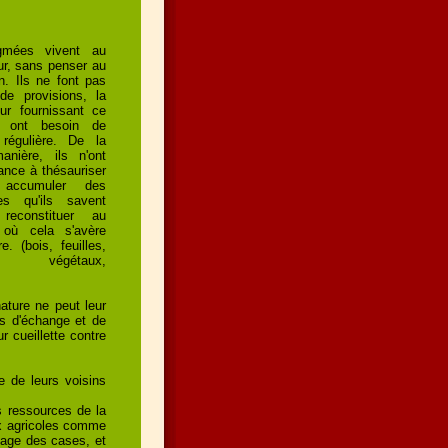
mées vivent au
our, sans penser au
n. Ils ne font pas
e provisions, la
eur fournissant ce
s ont besoin de
régulière. De la
nière, ils n'ont
ance à thésauriser
ccumuler des
es qu'ils savent
 reconstituer au
où cela s'avère
e. (bois, feuilles,
s, végétaux,
nature ne peut leur
ons d'échange et de
r cueillette contre
e de leurs voisins
s ressources de la
ux agricoles comme
ssage des cases, et