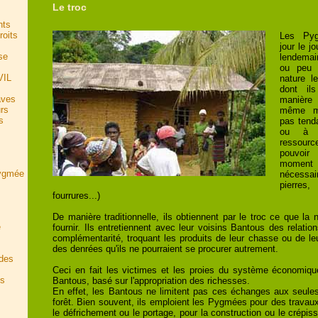
Le troc
nts
oits
Les Pyg
jour le j
se
lendemai
ou peu d
VIL
nature l
dont il
aves
manière 
rs
même ma
s
pas tend
ou à a
ressourc
pouvoir
moment 
Pygmée
nécessair
pierre
fourrures...)
De manière traditionnelle, ils obtiennent par le troc ce que la 
e
fournir. Ils entretiennent avec leur voisins Bantous des relati
complémentarité, troquant les produits de leur chasse ou de leu
des denrées qu'ils ne pourraient se procurer autrement.
 des
Ceci en fait les victimes et les proies du système économiqu
es
Bantous, basé sur l'appropriation des richesses.
En effet, les Bantous ne limitent pas ces échanges aux seule
forêt. Bien souvent, ils emploient les Pygmées pour des trava
le défrichement ou le portage, pour la construction ou le crépi