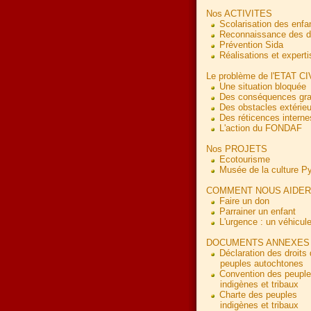
Nos ACTIVITES
Scolarisation des enfa
Reconnaissance des dr
Prévention Sida
Réalisations et experti
Le problème de l'ETAT CI
Une situation bloquée
Des conséquences gr
Des obstacles extérieu
Des réticences interne
L'action du FONDAF
Nos PROJETS
Ecotourisme
Musée de la culture 
COMMENT NOUS AIDER
Faire un don
Parrainer un enfant
L'urgence : un véhicul
DOCUMENTS ANNEXES
Déclaration des droits
peuples autochtones
Convention des peupl
indigènes et tribaux
Charte des peuples
indigènes et tribaux