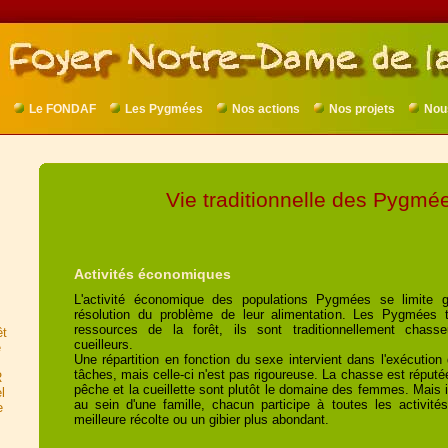
Le FONDAF
Les Pygmées
Nos actions
Nos projets
Nou
Vie traditionnelle des Pygmé
Activités économiques
L'activité économique des populations Pygmées se limite 
résolution du problème de leur alimentation. Les Pygmées ti
ressources de la forêt, ils sont traditionnellement chass
êt
cueilleurs.
e
Une répartition en fonction du sexe intervient dans l'exécution
tâches, mais celle-ci n'est pas rigoureuse. La chasse est réputée 
R
pêche et la cueillette sont plutôt le domaine des femmes. Mais i
l
au sein d'une famille, chacun participe à toutes les activité
e
meilleure récolte ou un gibier plus abondant.